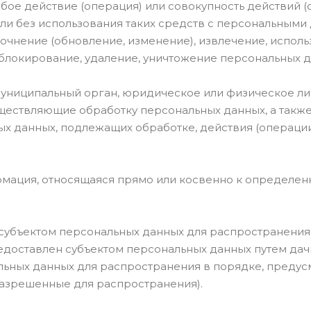
бое действие (операция) или совокупность действий 
и без использования таких средств с персональными 
точнение (обновление, изменение), извлечение, испол
 блокирование, удаление, уничтожение персональных д
муниципальный орган, юридическое или физическое ли
ществляющие обработку персональных данных, а такж
ых данных, подлежащих обработке, действия (операц
рмация, относящаяся прямо или косвенно к определе
субъектом персональных данных для распространения
едоставлен субъектом персональных данных путем дач
льных данных для распространения в порядке, преду
разрешенные для распространения).